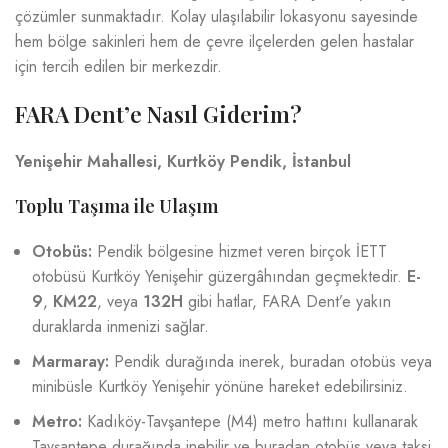
çözümler sunmaktadır. Kolay ulaşılabilir lokasyonu sayesinde
hem bölge sakinleri hem de çevre ilçelerden gelen hastalar
için tercih edilen bir merkezdir.
FARA Dent’e Nasıl Giderim?
Yenişehir Mahallesi, Kurtköy Pendik, İstanbul
Toplu Taşıma ile Ulaşım
Otobüs:
Pendik bölgesine hizmet veren birçok İETT
otobüsü Kurtköy Yenişehir güzergâhından geçmektedir.
E-
9
,
KM22
, veya
132H
gibi hatlar, FARA Dent’e yakın
duraklarda inmenizi sağlar.
Marmaray:
Pendik durağında inerek, buradan otobüs veya
minibüsle Kurtköy Yenişehir yönüne hareket edebilirsiniz.
Metro:
Kadıköy-Tavşantepe (M4) metro hattını kullanarak
Tavşantepe durağında inebilir ve buradan otobüs veya taksi