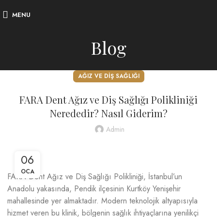
MENU
Blog
AĞIZ VE DIŞ SAĞLIĞI
FARA Dent Ağız ve Diş Sağlığı Polikliniği
Nerededir? Nasıl Giderim?
Admin
06
OCA
FARA Dent Ağız ve Diş Sağlığı Polikliniği, İstanbul’un
Anadolu yakasında, Pendik ilçesinin Kurtköy Yenişehir
mahallesinde yer almaktadır. Modern teknolojik altyapısıyla
hizmet veren bu klinik, bölgenin sağlık ihtiyaçlarına yenilikçi