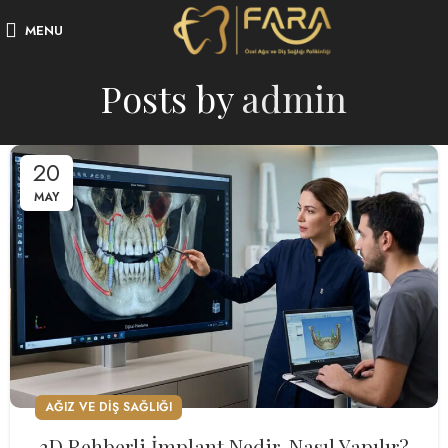
MENU
Posts by
admin
20
MAY
AĞIZ VE DIŞ SAĞLIĞI
3D Rehberli İmplant Nedir, Nasıl Yapılır?