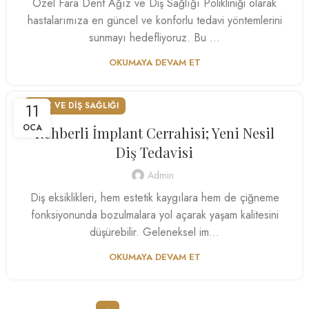
Özel Fara Dent Ağız ve Diş Sağlığı Polikliniği olarak
hastalarımıza en güncel ve konforlu tedavi yöntemlerini
sunmayı hedefliyoruz. Bu ...
OKUMAYA DEVAM ET
11
AĞIZ VE DIŞ SAĞLIĞI
OCA
Rehberli İmplant Cerrahisi; Yeni Nesil
Diş Tedavisi
Admin
Diş eksiklikleri, hem estetik kaygılara hem de çiğneme
fonksiyonunda bozulmalara yol açarak yaşam kalitesini
düşürebilir. Geleneksel im...
OKUMAYA DEVAM ET