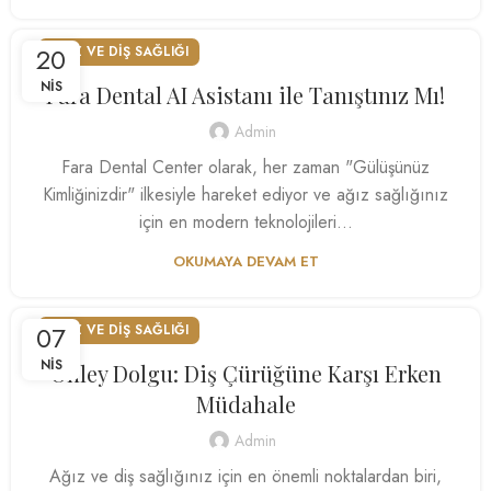
20
AĞIZ VE DIŞ SAĞLIĞI
NIS
Fara Dental AI Asistanı ile Tanıştınız Mı!
Admin
Fara Dental Center olarak, her zaman "Gülüşünüz
Kimliğinizdir" ilkesiyle hareket ediyor ve ağız sağlığınız
için en modern teknolojileri...
OKUMAYA DEVAM ET
07
AĞIZ VE DIŞ SAĞLIĞI
NIS
Onley Dolgu: Diş Çürüğüne Karşı Erken
Müdahale
Admin
Ağız ve diş sağlığınız için en önemli noktalardan biri,