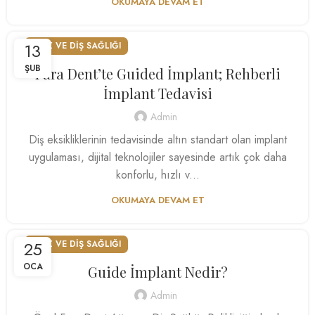
OKUMAYA DEVAM ET
13
AĞIZ VE DIŞ SAĞLIĞI
ŞUB
Fara Dent’te Guided İmplant; Rehberli
İmplant Tedavisi
Admin
Diş eksikliklerinin tedavisinde altın standart olan implant
uygulaması, dijital teknolojiler sayesinde artık çok daha
konforlu, hızlı v...
OKUMAYA DEVAM ET
25
AĞIZ VE DIŞ SAĞLIĞI
OCA
Guide İmplant Nedir?
Admin