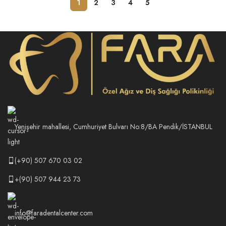
1
2
3
4
5
Yenişehir mahallesi, Cumhuriyet Bulvarı No:8/BA Pendik/İSTANBUL
(+90) 507 670 03 02
+(90) 507 944 23 73
info@faradentalcenter.com