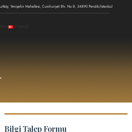
urtköy, Yenişehir Mahallesi, Cumhuriyet Blv. No:8, 34890 Pendik/İstanbul
DEVU
TÜRKÇE
u
Bilgi Talep Formu