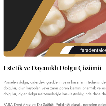
Estetik ve Dayanıklı Dolgu Çözümü
Porselen dolgu, dişlerdeki çürüklerin veya hasarların tedavisinde k
dolgular, dişin kaybolan veya zarar gören kısmını onarmak ve est
dolgular, diğer dolgu malzemeleriyle karşılaştırıldığında daha da
FARA Dent Ağız ve Diş Sağlığı Polikliniği olarak, porselen dolgu