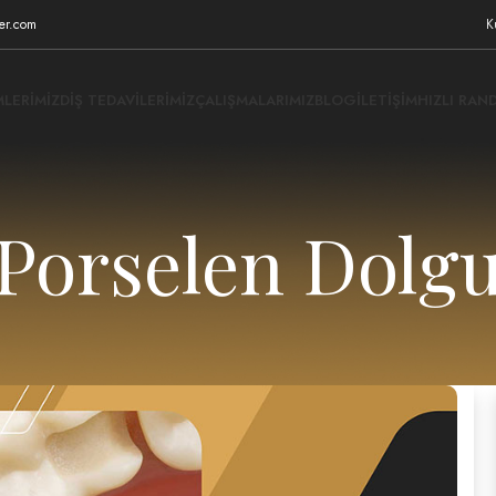
ter.com
K
MLERIMIZ
DIŞ TEDAVILERIMIZ
ÇALIŞMALARIMIZ
BLOG
İLETIŞIM
HIZLI RAN
Porselen Dolg