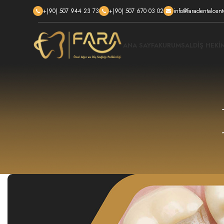
+(90) 507 944 23 73
+(90) 507 670 03 02
info@faradentalcen
ANA SAYFA
KURUMSAL
DIŞ HEKI