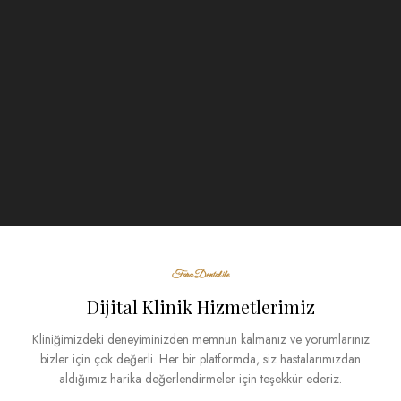
DAHA FAZLA
DAHA FAZLA
Fara Dental ile
Dijital Klinik Hizmetlerimiz
Kliniğimizdeki deneyiminizden memnun kalmanız ve yorumlarınız
bizler için çok değerli. Her bir platformda, siz hastalarımızdan
aldığımız harika değerlendirmeler için teşekkür ederiz.