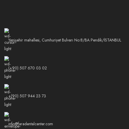
Yenişehir mahallesi, Cumhuriyet Bulvarı No:8/BA Pendik/İSTANBUL
(+90) 507 670 03 02
+(90) 507 944 23 73
info@faradentalcenter.com