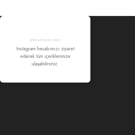
@faradentalcenter
Instagram hesabımızı ziyaret
ederek tüm içeriklerimize
ulaşabilirsiniz.