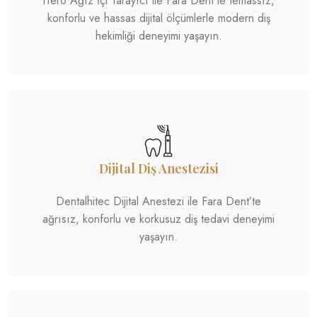
iTero Ağız İçi Tarayıcı ile Fara Dent’te temassız,
konforlu ve hassas dijital ölçümlerle modern diş
hekimliği deneyimi yaşayın.
Dijital Diş Anestezisi
Dentalhitec Dijital Anestezi ile Fara Dent’te
ağrısız, konforlu ve korkusuz diş tedavi deneyimi
yaşayın.