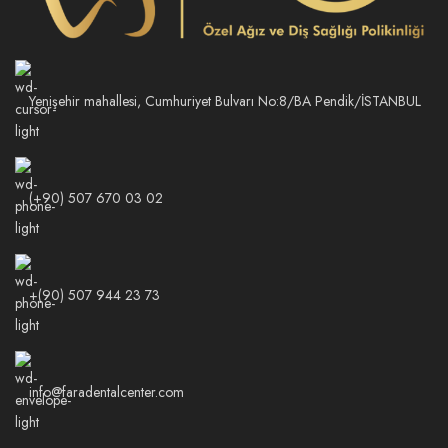
Yenişehir mahallesi, Cumhuriyet Bulvarı No:8/BA Pendik/İSTANBUL
(+90) 507 670 03 02
+(90) 507 944 23 73
info@faradentalcenter.com