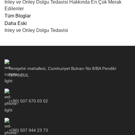
İnley ve Onley Dolgu Tedavisi Hakkında En Çok Merak
Edilenler
Tüm Bloglar
Daha Eski
Inley ve Onley Dolgu Tedavisi
Yenişehir mahallesi, Cumhuriyet Bulvarı No:8/BA Pendik/
İSTANBUL
(+90) 507 670 03 02
+(90) 507 944 23 73