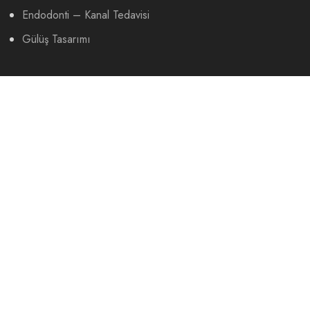
Endodonti – Kanal Tedavisi
Gülüş Tasarımı
HIZLI LİNKLER
Hakkımızda
Çalışmalarımız
Hasta Yorumları
İletişim
DOKTORLARIMIZ
Dt. Fatma Şahin
Dt. Oğuzhan Atmaca